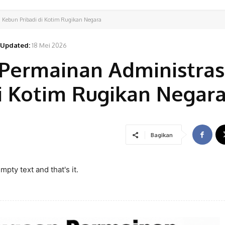
 Kebun Pribadi di Kotim Rugikan Negara
Updated:
18 Mei 2026
 Permainan Administras
i Kotim Rugikan Negar
Bagikan
pty text and that's it.