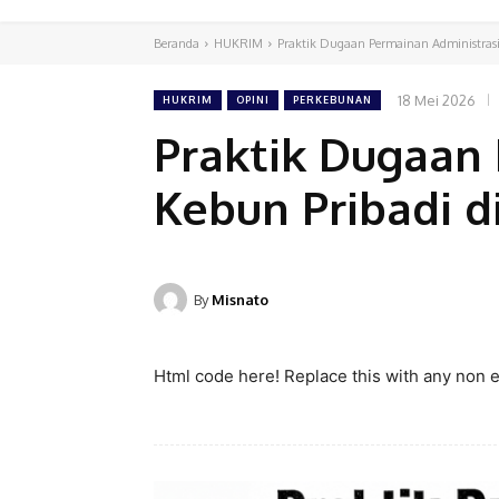
Beranda
HUKRIM
Praktik Dugaan Permainan Administrasi
18 Mei 2026
HUKRIM
OPINI
PERKEBUNAN
Praktik Dugaan
Kebun Pribadi d
By
Misnato
Html code here! Replace this with any non em