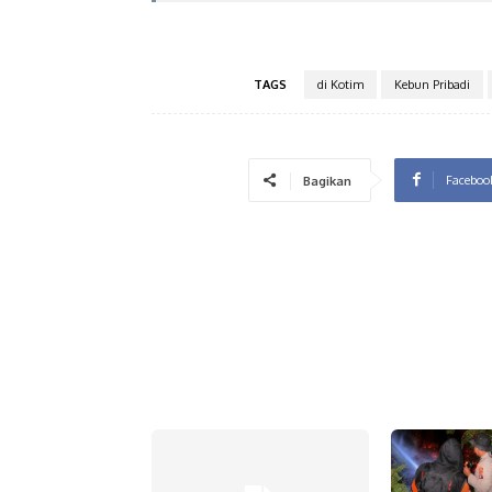
TAGS
di Kotim
Kebun Pribadi
Faceboo
Bagikan