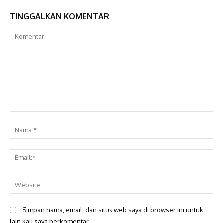
TINGGALKAN KOMENTAR
Komentar:
Na
Ema
Web
Simpan nama, email, dan situs web saya di browser ini untuk
lain kali saya berkomentar.