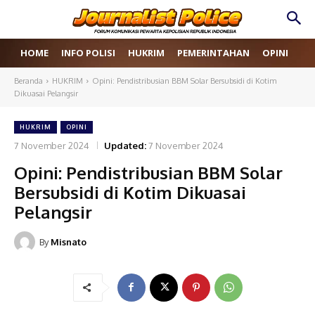
HOME
INFO POLISI
HUKRIM
PEMERINTAHAN
OPINI
RE
Beranda
HUKRIM
Opini: Pendistribusian BBM Solar Bersubsidi di Kotim
Dikuasai Pelangsir
HUKRIM
OPINI
7 November 2024
Updated:
7 November 2024
Opini: Pendistribusian BBM Solar
Bersubsidi di Kotim Dikuasai
Pelangsir
By
Misnato