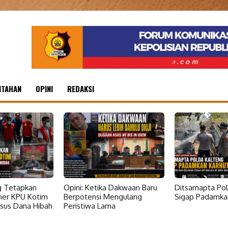
NTAHAN
OPINI
REDAKSI
ng Tetapkan
Opini: Ketika Dakwaan Baru
Ditsamapta Pol
ner KPU Kotim
Berpotensi Mengulang
Sigap Padamkan
sus Dana Hibah
Peristiwa Lama