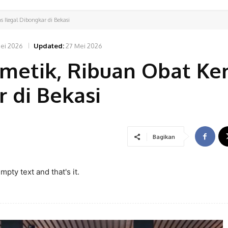
 Ilegal Dibongkar di Bekasi
ei 2026
Updated:
27 Mei 2026
metik, Ribuan Obat Ke
r di Bekasi
Bagikan
pty text and that's it.