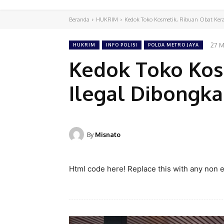
Beranda
HUKRIM
Kedok Toko Kosmetik, Ribuan Obat Keras
27 M
HUKRIM
INFO POLISI
POLDA METRO JAYA
Kedok Toko Kos
Ilegal Dibongka
By
Misnato
Html code here! Replace this with any non em