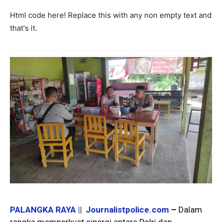
Html code here! Replace this with any non empty text and
that's it.
PALANGKA RAYA |
|
Journalistpolice.com
–
Dalam
rangka memperkuat sinergi antara Polri dan