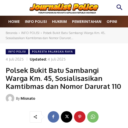
HOME
INFO POLISI
HUKRIM
PEMERINTAHAN
OPINI
RE
Beranda
INFO POLISI
Polsek Bukit Batu Sambangi Warga Km. 45,
Sosialisasikan Kamtibmas dan Nomor Darurat...
INFO POLISI
POLRESTA PALANGKA RAYA
4 Juli 2025
Updated:
4 Juli 2025
Polsek Bukit Batu Sambangi
Warga Km. 45, Sosialisasikan
Kamtibmas dan Nomor Darurat 110
By
Misnato