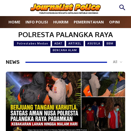
HOME
INFO POLISI
HUKRIM
PEMERINTAHAN
OPINI
RE
POLRESTA PALANGKA RAYA
Polrestabes Medan
ADAT
ARTIKEL
ASUSILA
BBM
BENCANA ALAM
NEWS
All