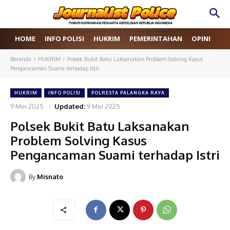
HOME
INFO POLISI
HUKRIM
PEMERINTAHAN
OPINI
RE
Beranda
HUKRIM
Polsek Bukit Batu Laksanakan Problem Solving Kasus
Pengancaman Suami terhadap Istri
HUKRIM
INFO POLISI
POLRESTA PALANGKA RAYA
9 Mei 2025
Updated:
9 Mei 2025
Polsek Bukit Batu Laksanakan
Problem Solving Kasus
Pengancaman Suami terhadap Istri
By
Misnato