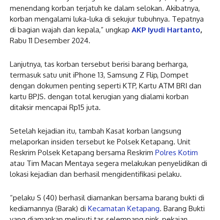
menendang korban terjatuh ke dalam selokan. Akibatnya,
korban mengalami luka-luka di sekujur tubuhnya. Tepatnya
di bagian wajah dan kepala,” ungkap
AKP Iyudi Hartanto
,
Rabu 11 Desember 2024.
Lanjutnya, tas korban tersebut berisi barang berharga,
termasuk satu unit iPhone 13, Samsung Z Flip, Dompet
dengan dokumen penting seperti KTP, Kartu ATM BRI dan
kartu BPJS. dengan total kerugian yang dialami korban
ditaksir mencapai Rp15 juta.
Setelah kejadian itu, tambah Kasat korban langsung
melaporkan insiden tersebut ke Polsek Ketapang. Unit
Reskrim Polsek Ketapang bersama Reskrim
Polres Kotim
atau Tim Macan Mentaya segera melakukan penyelidikan di
lokasi kejadian dan berhasil mengidentifikasi pelaku.
“pelaku S (40) berhasil diamankan bersama barang bukti di
kediamannya (Barak) di
Kecamatan Ketapang
. Barang Bukti
yang diamankan meliputi tas selempang pink, pekaian