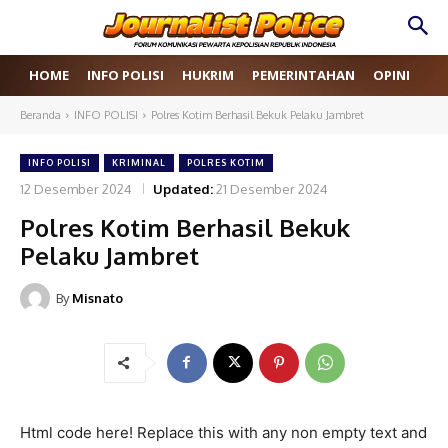
HOME
INFO POLISI
HUKRIM
PEMERINTAHAN
OPINI
RE
Beranda
INFO POLISI
Polres Kotim Berhasil Bekuk Pelaku Jambret
INFO POLISI
KRIMINAL
POLRES KOTIM
12 Desember 2024
Updated:
21 Desember 2024
Polres Kotim Berhasil Bekuk
Pelaku Jambret
By
Misnato
Html code here! Replace this with any non empty text and