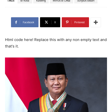
TAGS
di Kota
Kalteng
Minus di Desa
Surplus Bidan
Facebook
X
Pinterest
Html code here! Replace this with any non empty text and
that's it.