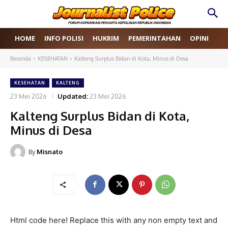
HOME
INFO POLISI
HUKRIM
PEMERINTAHAN
OPINI
RE
Beranda
KESEHATAN
Kalteng Surplus Bidan di Kota, Minus di Desa
KESEHATAN
KALTENG
23 Mei 2026
Updated:
23 Mei 2026
Kalteng Surplus Bidan di Kota,
Minus di Desa
By
Misnato
Html code here! Replace this with any non empty text and