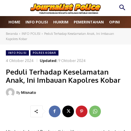
HOME
INFO POLISI
HUKRIM
PEMERINTAHAN
OPINI
RE
Beranda
INFO POLISI
Peduli Terhadap Keselamatan Anak, Ini Imbauan
Kapolres Kobar
INFO POLISI
POLRES KOBAR
4 Oktober 2024
Updated:
9 Oktober 2024
Peduli Terhadap Keselamatan
Anak, Ini Imbauan Kapolres Kobar
By
Misnato