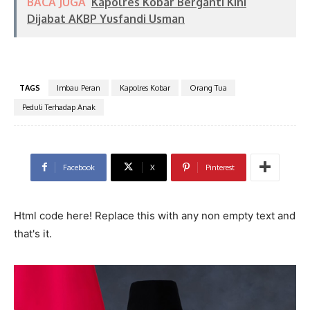
BACA JUGA
Kapolres Kobar Berganti Kini
Dijabat AKBP Yusfandi Usman
TAGS
Imbau Peran
Kapolres Kobar
Orang Tua
Peduli Terhadap Anak
Facebook
X
Pinterest
Html code here! Replace this with any non empty text and
that's it.