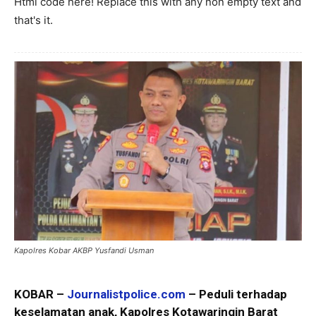
Html code here! Replace this with any non empty text and
that's it.
Kapolres Kobar AKBP Yusfandi Usman
KOBAR –
Journalistpolice.com
– Peduli terhadap
keselamatan anak, Kapolres Kotawaringin Barat