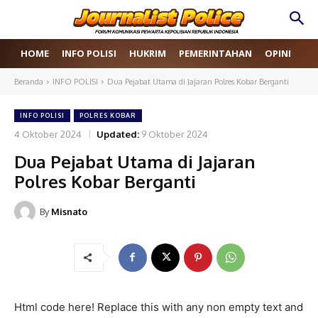
HOME
INFO POLISI
HUKRIM
PEMERINTAHAN
OPINI
RE
Beranda
INFO POLISI
Dua Pejabat Utama di Jajaran Polres Kobar Berganti
INFO POLISI
POLRES KOBAR
4 Oktober 2024
Updated:
9 Oktober 2024
Dua Pejabat Utama di Jajaran
Polres Kobar Berganti
By
Misnato
Html code here! Replace this with any non empty text and