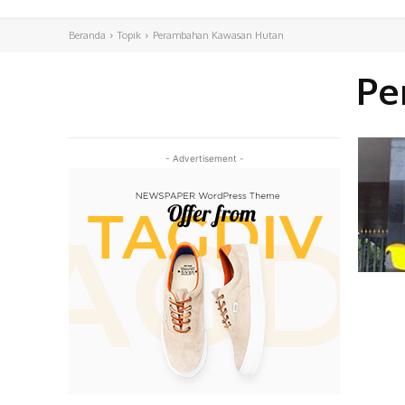
Beranda
Topik
Perambahan Kawasan Hutan
Pe
- Advertisement -