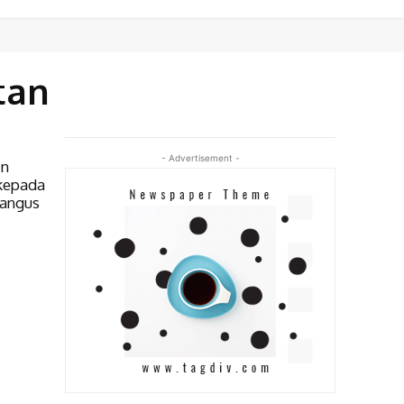
tan
- Advertisement -
in
kepada
rangus