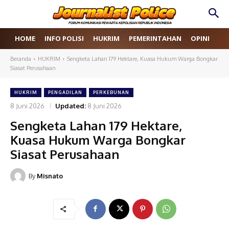
HOME
INFO POLISI
HUKRIM
PEMERINTAHAN
OPINI
RE
Beranda
HUKRIM
Sengketa Lahan 179 Hektare, Kuasa Hukum Warga Bongkar
Siasat Perusahaan
HUKRIM
PENGADILAN
PERKEBUNAN
8 Juni 2026
Updated:
8 Juni 2026
Sengketa Lahan 179 Hektare,
Kuasa Hukum Warga Bongkar
Siasat Perusahaan
By
Misnato