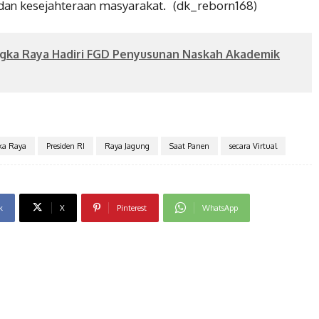
dan kesejahteraan masyarakat. (dk_reborn168)
ngka Raya Hadiri FGD Penyusunan Naskah Akademik
ka Raya
Presiden RI
Raya Jagung
Saat Panen
secara Virtual
k
X
Pinterest
WhatsApp