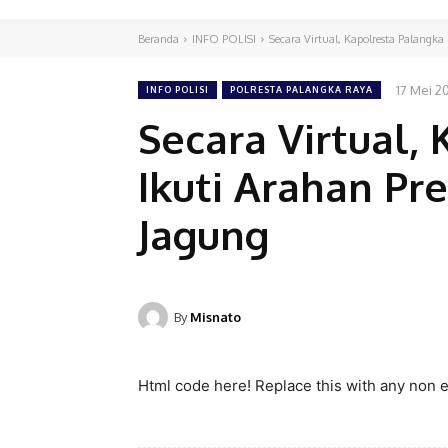
Beranda
INFO POLISI
Secara Virtual, Kapolresta Palangka
17 Mei 2
INFO POLISI
POLRESTA PALANGKA RAYA
Secara Virtual,
Ikuti Arahan Pr
Jagung
By
Misnato
Html code here! Replace this with any non em