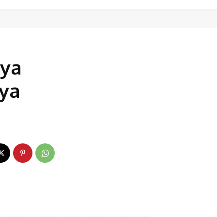
aya
aya