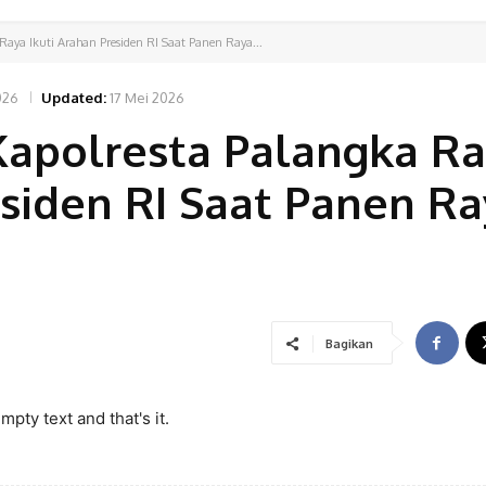
 Raya Ikuti Arahan Presiden RI Saat Panen Raya...
026
Updated:
17 Mei 2026
 Kapolresta Palangka R
esiden RI Saat Panen R
Bagikan
pty text and that's it.