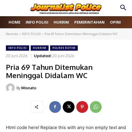
HOME
INFO POLISI
HUKRIM
PEMERINTAHAN
OPINI
RE
Beranda
INFO POLISI
Pria 69 Tahun Ditemukan Meninggal Didalam WC
INFO POLISI
HUKRIM
POLRES KOTIM
20 Juni 2026
Updated:
20 Juni 2026
Pria 69 Tahun Ditemukan
Meninggal Didalam WC
By
Misnato
Html code here! Replace this with any non empty text and