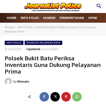
HOME
INFO POLISI
HUKRIM
PEMERINTAHAN
OPINI
RE
Beranda
INFO POLISI
Polsek Bukit Batu Periksa Inventaris Guna Dukung
Pelayanan Prima
INFO POLISI
POLRESTA PALANGKA RAYA
16 Juni 2025
Updated:
16 Juni 2025
Polsek Bukit Batu Periksa
Inventaris Guna Dukung Pelayanan
Prima
By
Misnato