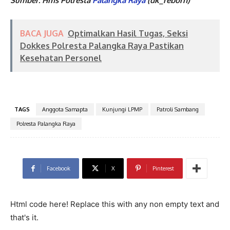
Sumber: Hms Polresta
Palangka Raya
(dk_reborn)
BACA JUGA
Optimalkan Hasil Tugas, Seksi
Dokkes Polresta Palangka Raya Pastikan
Kesehatan Personel
TAGS
Anggota Samapta
Kunjungi LPMP
Patroli Sambang
Polresta Palangka Raya
Facebook
X
Pinterest
Html code here! Replace this with any non empty text and
that's it.