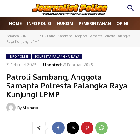
HOME
INFO POLISI
HUKRIM
PEMERINTAHAN
OPINI
RE
Beranda
INFO POLISI
Patroli Sambang, Anggota Samapta Polresta Palangka
Raya Kunjungi LPMP
INFO POLISI
POLRESTA PALANGKA RAYA
21 Februari 2025
Updated:
21 Februari 2025
Patroli Sambang, Anggota
Samapta Polresta Palangka Raya
Kunjungi LPMP
By
Misnato