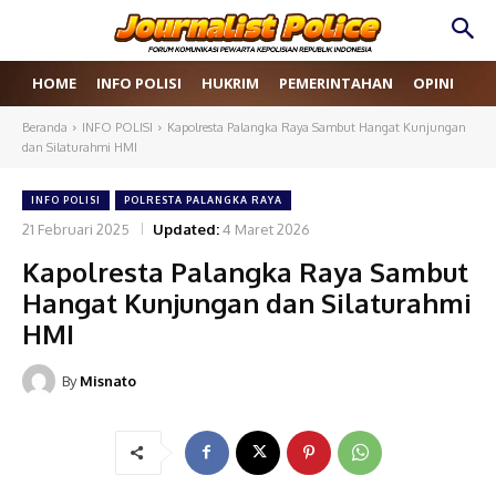
HOME
INFO POLISI
HUKRIM
PEMERINTAHAN
OPINI
RE
Beranda
INFO POLISI
Kapolresta Palangka Raya Sambut Hangat Kunjungan
dan Silaturahmi HMI
INFO POLISI
POLRESTA PALANGKA RAYA
21 Februari 2025
Updated:
4 Maret 2026
Kapolresta Palangka Raya Sambut
Hangat Kunjungan dan Silaturahmi
HMI
By
Misnato