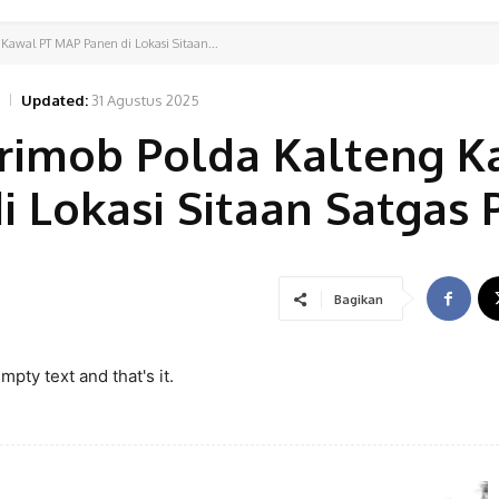
 Kawal PT MAP Panen di Lokasi Sitaan...
Updated:
31 Agustus 2025
Brimob Polda Kalteng 
 Lokasi Sitaan Satgas
Bagikan
pty text and that's it.