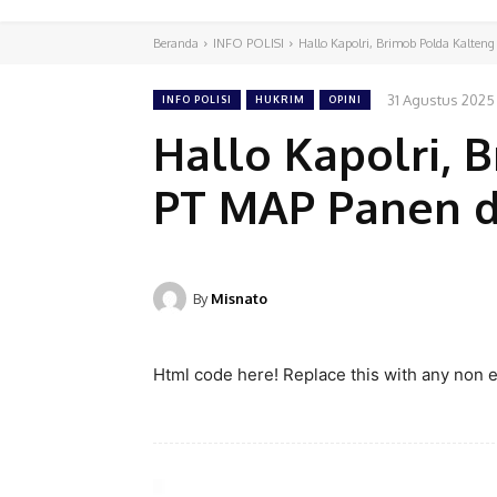
Beranda
INFO POLISI
Hallo Kapolri, Brimob Polda Kalteng
31 Agustus 2025
INFO POLISI
HUKRIM
OPINI
Hallo Kapolri, 
PT MAP Panen di
By
Misnato
Html code here! Replace this with any non em