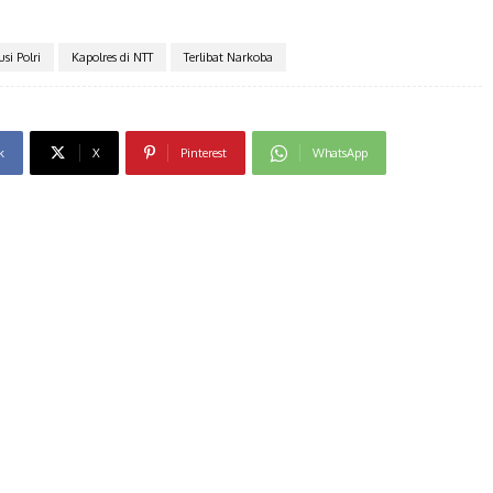
si Polri
Kapolres di NTT
Terlibat Narkoba
k
X
Pinterest
WhatsApp