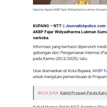
Kapolres Ngada AKBP Fajar Widyadharma Lukman Sumaatm
KUPANG – NTT ||
Journalistpolice.com
AKBP Fajar Widyadharma Lukman Sumaa
narkoba.
Informasi yang berhasil diperoleh medi
gabungan dari Pengamanan Internal (P
pada Kamis (20/2/2025), lalu.
Usai diamankan di Kota Bajawa,
AKBP F
untuk menjalani pemeriksaan di Propam
BACA JUGA
Kabid Propam Polda Kal
Kabid Humas Polda NTT, Kombes Pol Hen