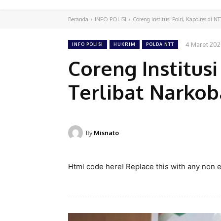
Beranda
INFO POLISI
Coreng Institusi Polri, Kapolres di N
4 Maret 20
INFO POLISI
HUKRIM
POLDA NTT
Coreng Institusi
Terlibat Narkob
By
Misnato
Html code here! Replace this with any non em