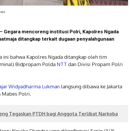
aja
– Gegara mencoreng institusi Polri, Kapolres Ngada
tmaja ditangkap terkait dugaan penyalahgunaan
a ini bahwa Kapolres Ngada ditangkap oleh tim
aminal) Bidpropam Polda
NTT
dan Divisi Propam Polri
ajar Widyadharma Lukman
langsung dibawa ke Jakarta
 Mabes Polri.
teng Tegaskan PTDH bagi Anggota Terlibat Narkoba
ry Novika Chandra yang dikonfirmasi Senin (3/3)