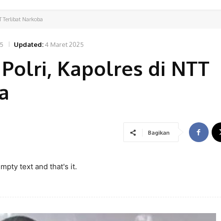
TT Terlibat Narkoba
25
Updated:
4 Maret 2025
 Polri, Kapolres di NTT
a
Bagikan
pty text and that's it.