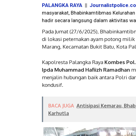
PALANGKA RAYA
||
Journalistpolice.c
masyarakat, Bhabinkamtibmas Kelurahan M
hadir secara langsung dalam aktivitas wa
Pada Jumat (27/6/2025), Bhabinkamti
di lokasi peternakan ayam potong milik H
Marang, Kecamatan Bukit Batu, Kota Pa
Kapolresta Palangka Raya
Kombes Pol. D
Ipda Muhammad Hafiizh Ramadhan
me
menjalin hubungan baik antara Polri da
kondusif.
BACA JUGA
Antisipasi Kemarau, Bha
Karhutla