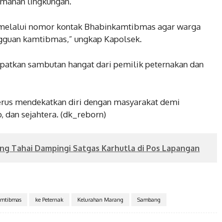
amanan lingkungan.
melalui nomor kontak Bhabinkamtibmas agar warga
ngguan kamtibmas,” ungkap Kapolsek.
patkan sambutan hangat dari pemilik peternakan dan
erus mendekatkan diri dengan masyarakat demi
, dan sejahtera. (dk_reborn)
g Tahai Dampingi Satgas Karhutla di Pos Lapangan
amtibmas
ke Peternak
Kelurahan Marang
Sambang