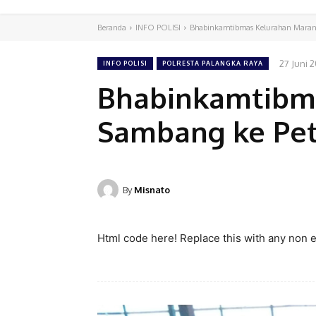
Beranda
INFO POLISI
Bhabinkamtibmas Kelurahan Maran
27 Juni 
INFO POLISI
POLRESTA PALANGKA RAYA
Bhabinkamtibm
Sambang ke Pe
By
Misnato
Html code here! Replace this with any non em