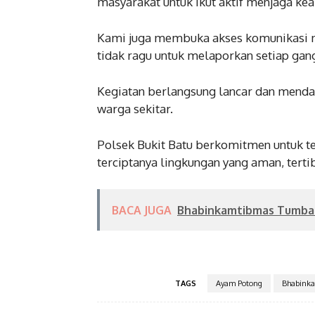
masyarakat untuk ikut aktif menjaga ke
Kami juga membuka akses komunikasi 
tidak ragu untuk melaporkan setiap ga
Kegiatan berlangsung lancar dan menda
warga sekitar.
Polsek Bukit Batu berkomitmen untuk t
terciptanya lingkungan yang aman, tertib
BACA JUGA
Bhabinkamtibmas Tumban
TAGS
Ayam Potong
Bhabink