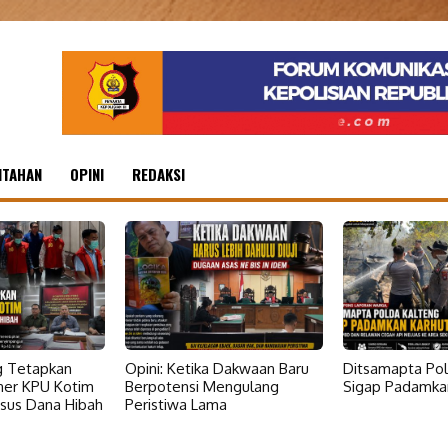
NTAHAN
OPINI
REDAKSI
ng Tetapkan
Opini: Ketika Dakwaan Baru
Ditsamapta Pol
ner KPU Kotim
Berpotensi Mengulang
Sigap Padamkan
sus Dana Hibah
Peristiwa Lama