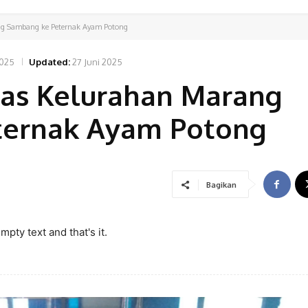
g Sambang ke Peternak Ayam Potong
2025
Updated:
27 Juni 2025
as Kelurahan Marang
ternak Ayam Potong
Bagikan
pty text and that's it.