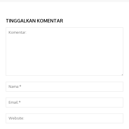
TINGGALKAN KOMENTAR
Komentar:
Na
Ema
Web