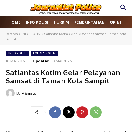
HOME
INFO POLISI
HUKRIM
PEMERINTAHAN
OPINI
RE
Beranda
INFO POLISI
Satlantas Kotim Gelar Pelayanan Samsat di Taman Kota
Sampit
INFO POLISI
POLRES KOTIM
18 Mei 2026
Updated:
18 Mei 2026
Satlantas Kotim Gelar Pelayanan
Samsat di Taman Kota Sampit
By
Misnato