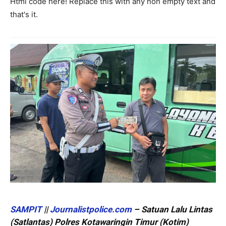
Html code here! Replace this with any non empty text and
that's it.
SAMPIT
||
Journalistpolice.com
– Satuan Lalu Lintas
(Satlantas) Polres Kotawaringin Timur (Kotim)