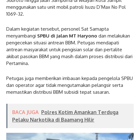
Subroto hingga Jalan Sampurna di wilayah Kota Sampit
menggunakan satu unit mobil patroli Isuzu D’Max No Pol
1069-32.
Dalam kegiatan tersebut, personel Sat Samapta
menyambangi
SPBU di Jalan MT Haryono
dan melakukan
pengecekan situasi antrean BBM. Petugas mendapati
antrean masyarakat untuk pengisian solar dan pertalite
akibat pasokan BBM yang masih dalam proses distribusi dari
Pertamina.
Petugas juga memberikan imbauan kepada pengelola SPBU
dan operator agar tidak mengutamakan pelangsir serta
memastikan distribusi BBM subsidi tepat sasaran.
BACA JUGA
Polres Kotim Amankan Terduga
Pelaku Narkotika di Baamang Hilir