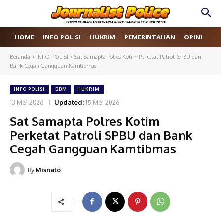
HOME
INFO POLISI
HUKRIM
PEMERINTAHAN
OPINI
RE
Beranda
INFO POLISI
Sat Samapta Polres Kotim Perketat Patroli SPBU dan
Bank Cegah Gangguan Kamtibmas
INFO POLISI
BBM
HUKRIM
13 Mei 2026
Updated:
15 Mei 2026
Sat Samapta Polres Kotim
Perketat Patroli SPBU dan Bank
Cegah Gangguan Kamtibmas
By
Misnato