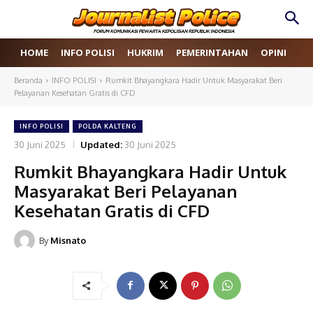
HOME
INFO POLISI
HUKRIM
PEMERINTAHAN
OPINI
RE
Beranda
INFO POLISI
Rumkit Bhayangkara Hadir Untuk Masyarakat Beri
Pelayanan Kesehatan Gratis di CFD
INFO POLISI
POLDA KALTENG
30 Juni 2025
Updated:
30 Juni 2025
Rumkit Bhayangkara Hadir Untuk
Masyarakat Beri Pelayanan
Kesehatan Gratis di CFD
By
Misnato