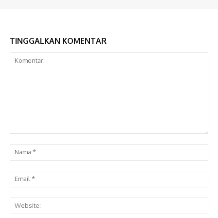
TINGGALKAN KOMENTAR
Komentar:
Na
Ema
Web