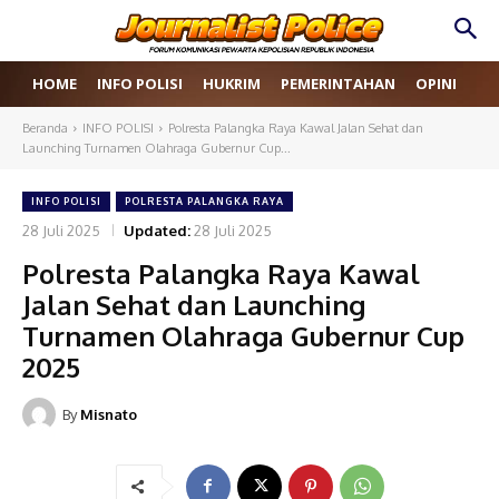
HOME
INFO POLISI
HUKRIM
PEMERINTAHAN
OPINI
RE
Beranda
INFO POLISI
Polresta Palangka Raya Kawal Jalan Sehat dan
Launching Turnamen Olahraga Gubernur Cup...
INFO POLISI
POLRESTA PALANGKA RAYA
28 Juli 2025
Updated:
28 Juli 2025
Polresta Palangka Raya Kawal
Jalan Sehat dan Launching
Turnamen Olahraga Gubernur Cup
2025
By
Misnato