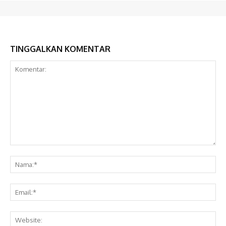
TINGGALKAN KOMENTAR
Komentar:
Na
Ema
Web