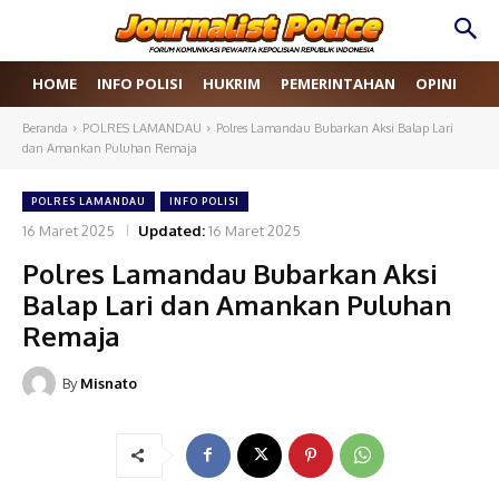
HOME
INFO POLISI
HUKRIM
PEMERINTAHAN
OPINI
RE
Beranda
POLRES LAMANDAU
Polres Lamandau Bubarkan Aksi Balap Lari
dan Amankan Puluhan Remaja
POLRES LAMANDAU
INFO POLISI
16 Maret 2025
Updated:
16 Maret 2025
Polres Lamandau Bubarkan Aksi
Balap Lari dan Amankan Puluhan
Remaja
By
Misnato