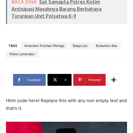
BACA JUGA
Sat Samapta Polres Kotim
Antisipasi Masuknya Barang Berbahaya
Turunkan Unit Polsatwa K-9
TAGS
Amankan Puluhan Remaja
Balap Lari
Bubarkan Aksi
Polres Lamandau
Facebook
X
Pinterest
Html code here! Replace this with any non empty text and
that's it.