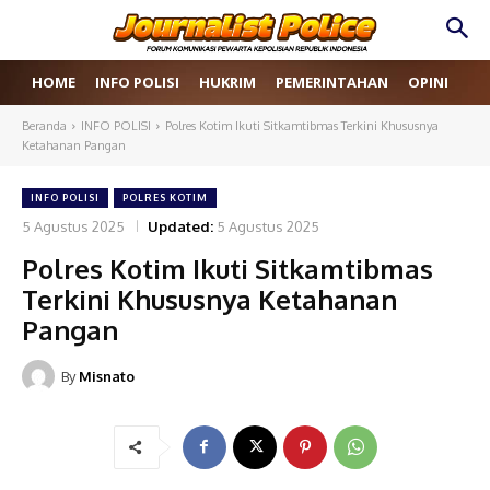
HOME
INFO POLISI
HUKRIM
PEMERINTAHAN
OPINI
RE
Beranda
INFO POLISI
Polres Kotim Ikuti Sitkamtibmas Terkini Khususnya
Ketahanan Pangan
INFO POLISI
POLRES KOTIM
5 Agustus 2025
Updated:
5 Agustus 2025
Polres Kotim Ikuti Sitkamtibmas
Terkini Khususnya Ketahanan
Pangan
By
Misnato