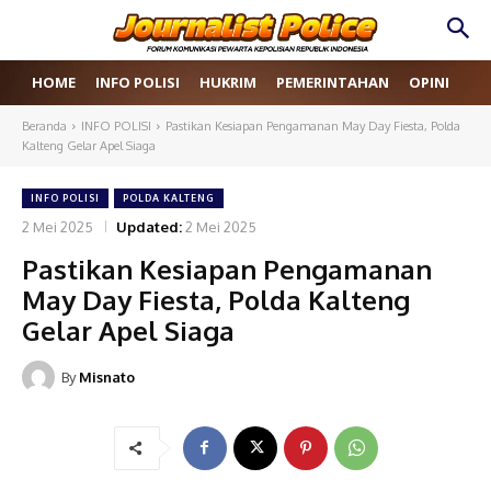
HOME
INFO POLISI
HUKRIM
PEMERINTAHAN
OPINI
RE
Beranda
INFO POLISI
Pastikan Kesiapan Pengamanan May Day Fiesta, Polda
Kalteng Gelar Apel Siaga
INFO POLISI
POLDA KALTENG
2 Mei 2025
Updated:
2 Mei 2025
Pastikan Kesiapan Pengamanan
May Day Fiesta, Polda Kalteng
Gelar Apel Siaga
By
Misnato