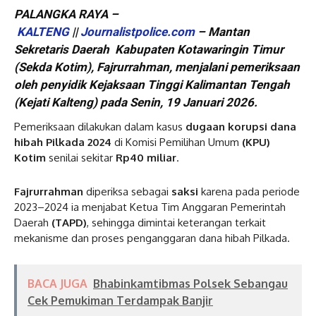
PALANGKA RAYA –
KALTENG
||
Journalistpolice.com
– Mantan
Sekretaris Daerah Kabupaten Kotawaringin Timur
(Sekda Kotim), Fajrurrahman, menjalani pemeriksaan
oleh penyidik Kejaksaan Tinggi Kalimantan Tengah
(Kejati Kalteng) pada Senin, 19 Januari 2026.
Pemeriksaan dilakukan dalam kasus
dugaan korupsi dana
hibah Pilkada 2024
di Komisi Pemilihan Umum
(KPU)
Kotim
senilai sekitar
Rp40 miliar
.
Fajrurrahman
diperiksa sebagai
saksi
karena pada periode
2023–2024 ia menjabat Ketua Tim Anggaran Pemerintah
Daerah
(TAPD)
, sehingga dimintai keterangan terkait
mekanisme dan proses penganggaran dana hibah Pilkada.
BACA JUGA
Bhabinkamtibmas Polsek Sebangau
Cek Pemukiman Terdampak Banjir