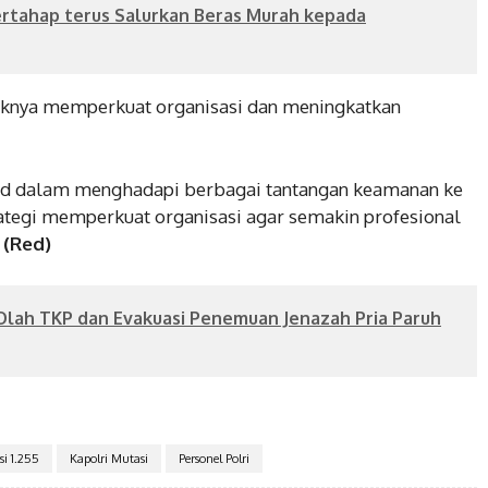
ertahap terus Salurkan Beras Murah kepada
pihaknya memperkuat organisasi dan meningkatkan
lid dalam menghadapi berbagai tantangan keamanan ke
trategi memperkuat organisasi agar semakin profesional
.
(Red)
Olah TKP dan Evakuasi Penemuan Jenazah Pria Paruh
i 1.255
Kapolri Mutasi
Personel Polri