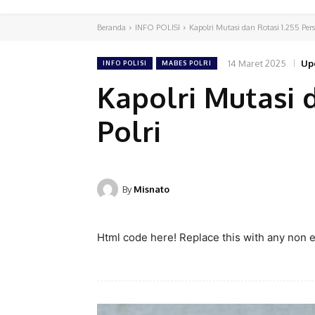
Beranda
INFO POLISI
Kapolri Mutasi dan Rotasi 1.255 Pers
14 Maret 2025
Up
INFO POLISI
MABES POLRI
Kapolri Mutasi 
Polri
By
Misnato
Html code here! Replace this with any non em