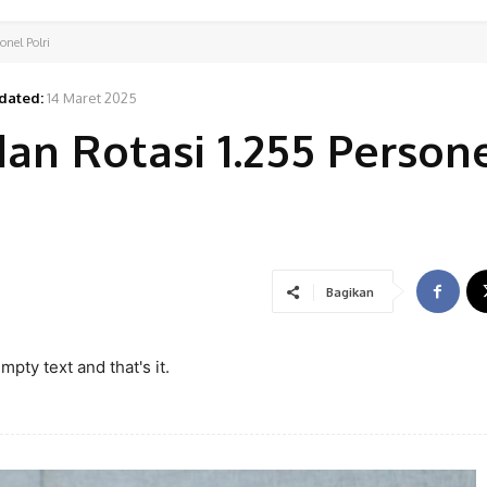
onel Polri
dated:
14 Maret 2025
dan Rotasi 1.255 Person
Bagikan
pty text and that's it.