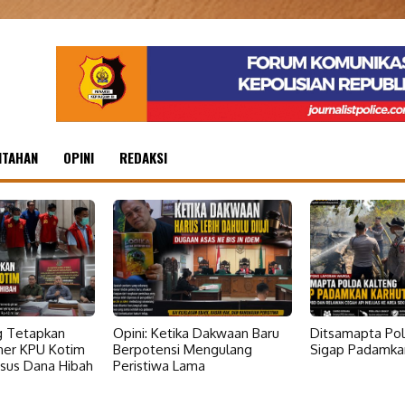
NTAHAN
OPINI
REDAKSI
ng Tetapkan
Opini: Ketika Dakwaan Baru
Ditsamapta Pol
ner KPU Kotim
Berpotensi Mengulang
Sigap Padamkan
sus Dana Hibah
Peristiwa Lama