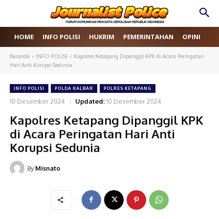
HOME
INFO POLISI
HUKRIM
PEMERINTAHAN
OPINI
RE
Beranda
INFO POLISI
Kapolres Ketapang Dipanggil KPK di Acara Peringatan
Hari Anti Korupsi Sedunia
INFO POLISI
POLDA KALBAR
POLRES KETAPANG
10 Desember 2024
Updated:
10 Desember 2024
Kapolres Ketapang Dipanggil KPK
di Acara Peringatan Hari Anti
Korupsi Sedunia
By
Misnato