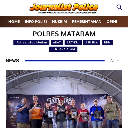
HOME
INFO POLISI
HUKRIM
PEMERINTAHAN
OPINI
RE
POLRES MATARAM
Polrestabes Medan
ADAT
ARTIKEL
ASUSILA
BBM
BENCANA ALAM
NEWS
All