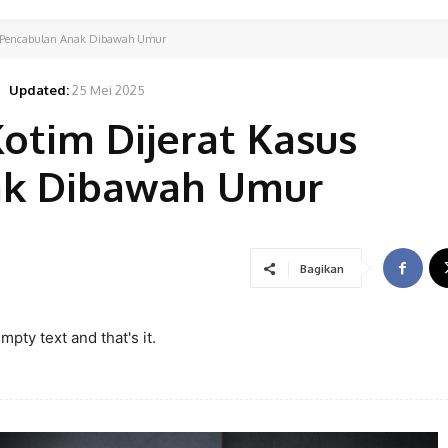
us Pencabulan Anak Dibawah Umur
Updated:
25 Mei 2025
Kotim Dijerat Kasus
ak Dibawah Umur
Bagikan
pty text and that's it.