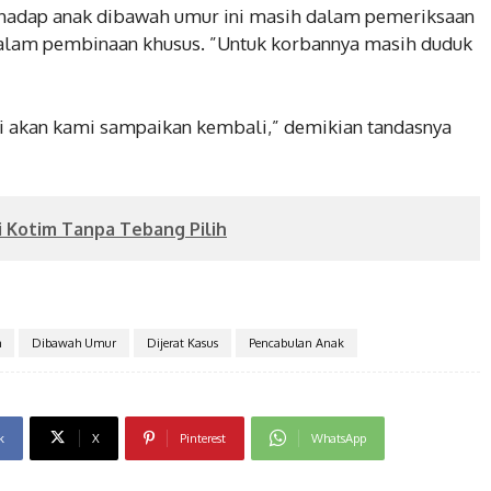
rhadap anak dibawah umur ini masih dalam pemeriksaan
dalam pembinaan khusus. ”Untuk korbannya masih duduk
ti akan kami sampaikan kembali,” demikian tandasnya
 Kotim Tanpa Tebang Pilih
m
Dibawah Umur
Dijerat Kasus
Pencabulan Anak
k
X
Pinterest
WhatsApp