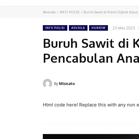
Beranda
INFO POLISI
Buruh Sawit di Kotim Dijerat Kas
25 Mei 2025
INFO POLISI
ASUSILA
HUKRIM
Buruh Sawit di 
Pencabulan An
By
Misnato
Html code here! Replace this with any non em