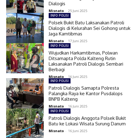
Dialogis
Misnato
-
25 Juni 2025
INFO POLISI
Polsek Bukit Batu Laksanakan Patroli
Dialogis di Kelurahan Sei Gohong untuk
Jaga Kamtibmas
Misnato
-
17 Juni 2025
INFO POLISI
Wujudkan Harkamtibmas, Polwan
Ditsamapta Polda Kalteng Rutin
Laksanakan Patroli Dialogis Sembari
Berbagi
Misnato
-
16 Juni 2025
INFO POLISI
Patroli Dialogis Samapta Polresta
Palangka Raya ke Kantor Pusdalops
BNPB Kalteng
Misnato
-
16 Juni 2025
INFO POLISI
Patroli Dialogis Anggota Polsek Bukit
Batu ke Lokasi Wisata Surung Danum
Misnato
-
16 Juni 2025