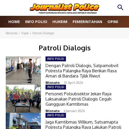
HOME
INFO POLISI
HUKRIM
PEMERINTAHAN
OPINI
RE
Beranda
Topik
Patroli Dialogis
Patroli Dialogis
INFO POLISI
Dengan Patroli Dialogis, Satpamobvit
Polresta Palangka Raya Berikan Rasa
Aman di Bandara Tjilik Riwut
Misnato
-
10 April 2026
INFO POLISI
Personel Polsubsektor Jekan Raya
Laksanakan Patroli Dialogis Cegah
Gangguan Kamtibmas
Misnato
-
6 Januari 2026
INFO POLISI
Jaga Kamtibmas Wilkum, Satsamapta
Polresta Palangka Raya Lakukan Patroli