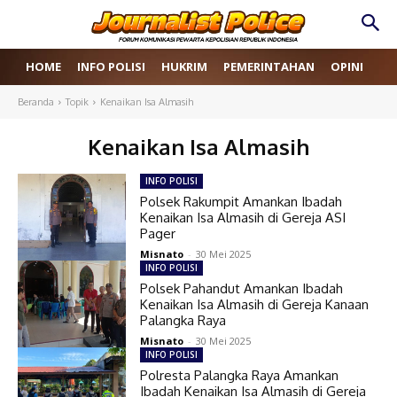
HOME
INFO POLISI
HUKRIM
PEMERINTAHAN
OPINI
RE
Beranda
Topik
Kenaikan Isa Almasih
Kenaikan Isa Almasih
INFO POLISI
Polsek Rakumpit Amankan Ibadah
Kenaikan Isa Almasih di Gereja ASI
Pager
Misnato
-
30 Mei 2025
INFO POLISI
Polsek Pahandut Amankan Ibadah
Kenaikan Isa Almasih di Gereja Kanaan
Palangka Raya
Misnato
-
30 Mei 2025
INFO POLISI
Polresta Palangka Raya Amankan
Ibadah Kenaikan Isa Almasih di Gereja