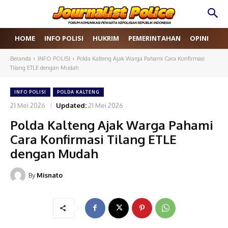
HOME
INFO POLISI
HUKRIM
PEMERINTAHAN
OPINI
RE
Beranda
INFO POLISI
Polda Kalteng Ajak Warga Pahami Cara Konfirmasi
Tilang ETLE dengan Mudah
INFO POLISI
POLDA KALTENG
21 Mei 2026
Updated:
21 Mei 2026
Polda Kalteng Ajak Warga Pahami
Cara Konfirmasi Tilang ETLE
dengan Mudah
By
Misnato