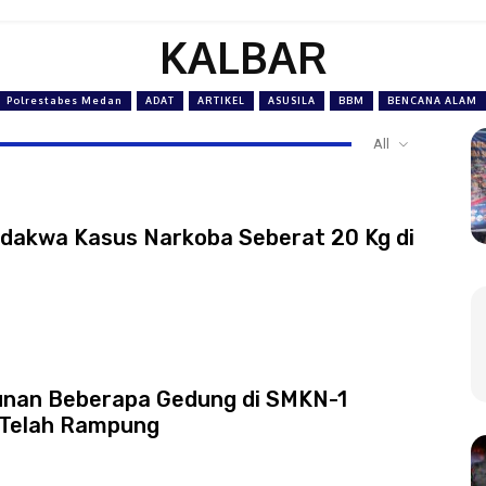
KALBAR
Polrestabes Medan
ADAT
ARTIKEL
ASUSILA
BBM
BENCANA ALAM
All
rdakwa Kasus Narkoba Seberat 20 Kg di
nan Beberapa Gedung di SMKN-1
 Telah Rampung