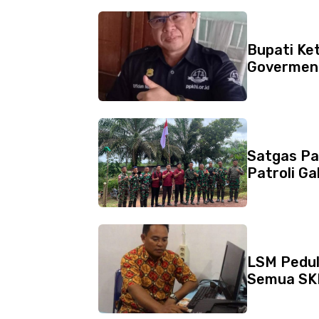
Bupati Ke
Goverment
Satgas Pa
Patroli G
LSM Peduli
Semua SK