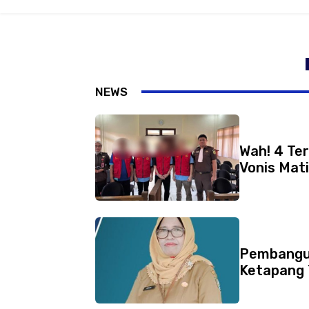
NEWS
Wah! 4 Te
Vonis Mati
Pembangu
Ketapang