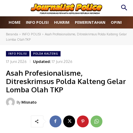
HOME
INFO POLISI
HUKRIM
PEMERINTAHAN
OPINI
RE
Beranda
INFO POLISI
Asah Profesionalisme, Ditreskrimsus Polda Kalteng Gelar
Lomba Olah TKP
INFO POLISI
POLDA KALTENG
17 Juni 2026
Updated:
17 Juni 2026
Asah Profesionalisme,
Ditreskrimsus Polda Kalteng Gelar
Lomba Olah TKP
By
Misnato