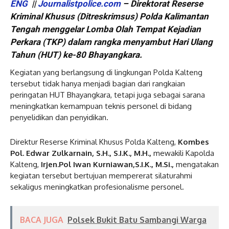
ENG
||
Journalistpolice.com
– Direktorat Reserse
Kriminal Khusus (Ditreskrimsus) Polda Kalimantan
Tengah menggelar Lomba Olah Tempat Kejadian
Perkara (TKP) dalam rangka menyambut Hari Ulang
Tahun (HUT) ke-80 Bhayangkara.
Kegiatan yang berlangsung di lingkungan Polda Kalteng
tersebut tidak hanya menjadi bagian dari rangkaian
peringatan HUT Bhayangkara, tetapi juga sebagai sarana
meningkatkan kemampuan teknis personel di bidang
penyelidikan dan penyidikan.
Direktur Reserse Kriminal Khusus Polda Kalteng,
Kombes
Pol. Edwar Zulkarnain, S.H., S.I.K., M.H.,
mewakili Kapolda
Kalteng,
Irjen.Pol Iwan Kurniawan,S.I.K., M.Si.,
mengatakan
kegiatan tersebut bertujuan mempererat silaturahmi
sekaligus meningkatkan profesionalisme personel.
BACA JUGA
Polsek Bukit Batu Sambangi Warga