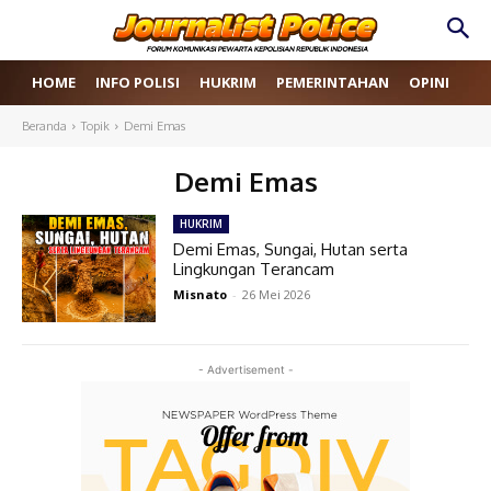
HOME
INFO POLISI
HUKRIM
PEMERINTAHAN
OPINI
RE
Beranda
Topik
Demi Emas
Demi Emas
HUKRIM
Demi Emas, Sungai, Hutan serta
Lingkungan Terancam
Misnato
-
26 Mei 2026
- Advertisement -